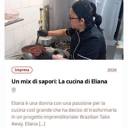
2026
Impresa
Un mix di sapori: La cucina di Eliana
Campania
Eliana è una donna con una passione per la
cucina così grande che ha deciso di trasformarla
in un progetto imprenditoriale: Brazilian Take
Away. Eliana [...]