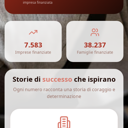
impresa finanziata
7.583
38.237
Imprese finanziate
Famiglie finanziate
Storie di
successo
che ispirano
Ogni numero racconta una storia di coraggio e
determinazione