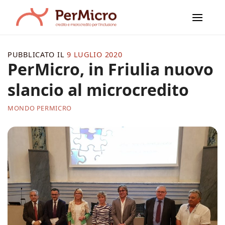
Salta
ai
contenuti
PUBBLICATO IL
9 LUGLIO 2020
PerMicro, in Friulia nuovo
slancio al microcredito
MONDO PERMICRO