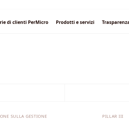
rie di clienti PerMicro
Prodotti e servizi
Trasparenz
IONE SULLA GESTIONE
PILLAR III