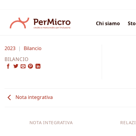
Salta
ai
contenuti
Chi siamo
Sto
2023
|
Bilancio
BILANCIO
Nota integrativa
NOTA INTEGRATIVA
RELAZ