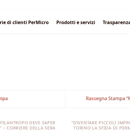
rie di clienti PerMicro
Prodotti e servizi
Trasparenz
ampa
Rassegna Stampa “Mi
 FILANTROPO DEVE SAPER
“DIVENTARE PICCOLI IMPR
” – CORRIERE DELLA SERA
TORINO LA SFIDA DI PERM