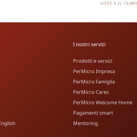
VOCE E IL TEM
I nostri servizi
Prodotti e servizi
PerMicro Impresa
PerMicro Famiglia
PerMicro Cares
PerMicro Welcome Home
Pagamenti smart
English
Mentoring