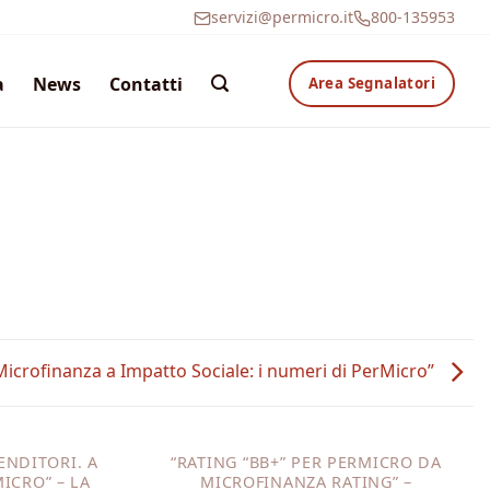
servizi@permicro.it
800-135953
a
News
Contatti
Area Segnalatori
crofinanza a Impatto Sociale: i numeri di PerMicro”
ENDITORI. A
“RATING “BB+” PER PERMICRO DA
ICRO” – LA
MICROFINANZA RATING” –