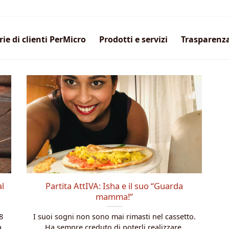
rie di clienti PerMicro
Prodotti e servizi
Trasparenz
al
Partita AttIVA: Isha e il suo “Guarda
mamma!”
8
I suoi sogni non sono mai rimasti nel cassetto.
a
Ha sempre creduto di poterli realizzare,