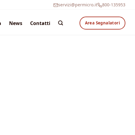
servizi@permicro.it
800-135953
a
News
Contatti
Area Segnalatori