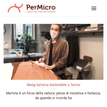
Salta
ai
contenuti
Maög Sartoria Sostenibile a Torino
Martina è un forza della natura: piena di iniziativa e fantasia,
da quando si ricorda ha