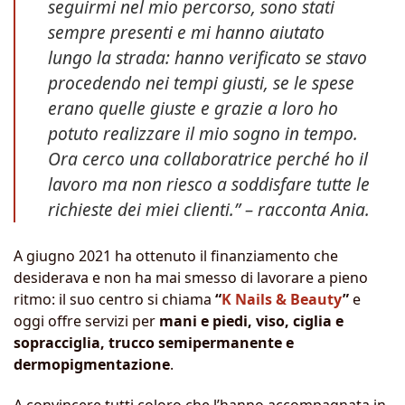
seguirmi nel mio percorso, sono stati
sempre presenti e mi hanno aiutato
lungo la strada: hanno verificato se stavo
procedendo nei tempi giusti, se le spese
erano quelle giuste e grazie a loro ho
potuto realizzare il mio sogno in tempo.
Ora cerco una collaboratrice perché ho il
lavoro ma non riesco a soddisfare tutte le
richieste dei miei clienti.”
– racconta Ania.
A giugno 2021 ha ottenuto il finanziamento che
desiderava e non ha mai smesso di lavorare a pieno
ritmo: il suo centro si chiama
“
K Nails & Beauty
”
e
oggi offre servizi per
mani e piedi, viso, ciglia e
sopracciglia, trucco semipermanente e
dermopigmentazione
.
A convincere tutti coloro che l’hanno accompagnata in