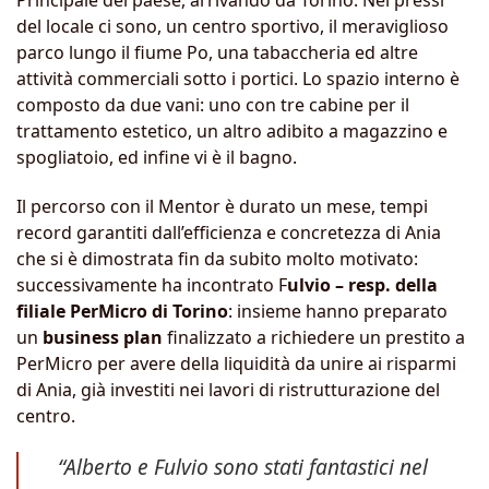
Principale del paese, arrivando da Torino. Nei pressi
del locale ci sono, un centro sportivo, il meraviglioso
parco lungo il fiume Po, una tabaccheria ed altre
attività commerciali sotto i portici. Lo spazio interno è
composto da due vani: uno con tre cabine per il
trattamento estetico, un altro adibito a magazzino e
spogliatoio, ed infine vi è il bagno.
Il percorso con il Mentor è durato un mese, tempi
record garantiti dall’efficienza e concretezza di Ania
che si è dimostrata fin da subito molto motivato:
successivamente ha incontrato F
ulvio – resp. della
filiale PerMicro di Torino
: insieme hanno preparato
un
business plan
finalizzato a richiedere un prestito a
PerMicro per avere della liquidità da unire ai risparmi
di Ania, già investiti nei lavori di ristrutturazione del
centro.
“Alberto e Fulvio sono stati fantastici nel