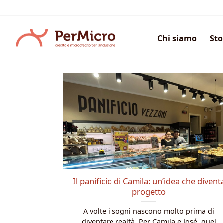
Salta
ai
contenuti
Chi siamo
Sto
Il panificio di Camila: un’idea che divent
progetto
A volte i sogni nascono molto prima di
diventare realtà. Per Camila e José, quel