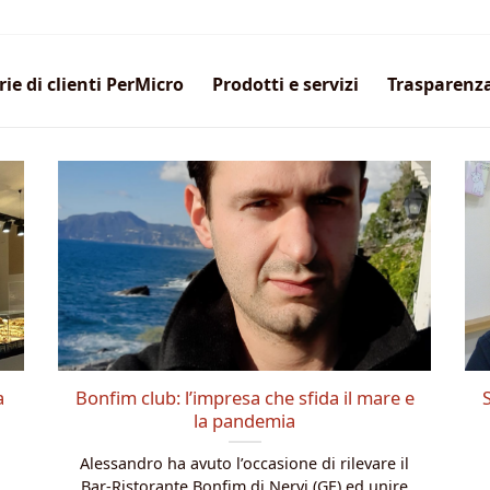
rie di clienti PerMicro
Prodotti e servizi
Trasparenz
a
Bonfim club: l’impresa che sfida il mare e
la pandemia
Alessandro ha avuto l’occasione di rilevare il
Bar-Ristorante Bonfim di Nervi (GE) ed unire