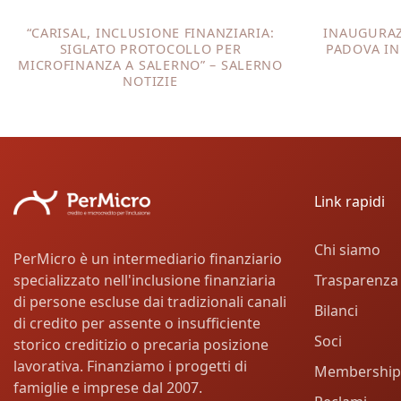
“CARISAL, INCLUSIONE FINANZIARIA:
INAUGURAZ
SIGLATO PROTOCOLLO PER
PADOVA IN
MICROFINANZA A SALERNO” – SALERNO
NOTIZIE
Link rapidi
Chi siamo
PerMicro è un intermediario finanziario
Trasparenza
specializzato nell'inclusione finanziaria
di persone escluse dai tradizionali canali
Bilanci
di credito per assente o insufficiente
Soci
storico creditizio o precaria posizione
lavorativa. Finanziamo i progetti di
Membership
famiglie e imprese dal 2007.