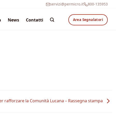
servizi@permicro.it
800-135953
a
News
Contatti
Area Segnalatori
per rafforzare la Comunità Lucana – Rassegna stampa