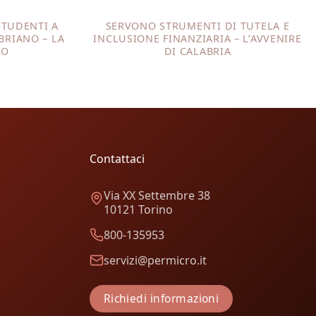
STUDENTI A
SERVONO STRUMENTI DI TUTELA E
BRIANO – LA
INCLUSIONE FINANZIARIA – L’AVVENIRE
NO
DI CALABRIA
Contattaci
Via XX Settembre 38
10121 Torino
800-135953
servizi@permicro.it
Richiedi informazioni