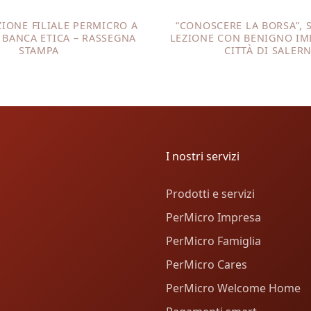
IONE FILIALE PERMICRO A
“CONOSCERE LA BORSA”, 
 BANCA ETICA – RASSEGNA
LEZIONE CON BENIGNO IM
STAMPA
CITTÀ DI SALER
I nostri servizi
Prodotti e servizi
PerMicro Impresa
PerMicro Famiglia
PerMicro Cares
PerMicro Welcome Home