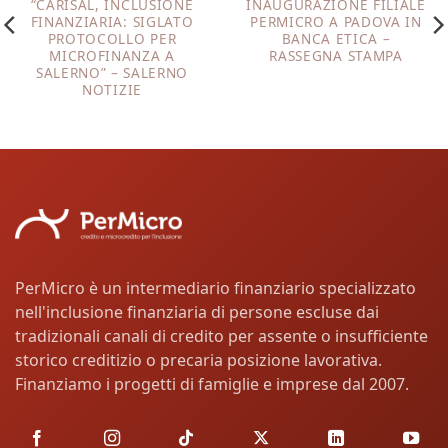
“CARISAL, INCLUSIONE
INAUGURAZIONE FILIALE
FINANZIARIA: SIGLATO
PERMICRO A PADOVA IN
PROTOCOLLO PER
BANCA ETICA –
MICROFINANZA A
RASSEGNA STAMPA
SALERNO” – SALERNO
NOTIZIE
PerMicro è un intermediario finanziario specializzato
nell'inclusione finanziaria di persone escluse dai
tradizionali canali di credito per assente o insufficiente
storico creditizio o precaria posizione lavorativa.
Finanziamo i progetti di famiglie e imprese dal 2007.