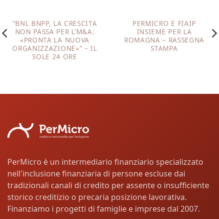
“BNL BNPP, LA CRESCITA
PERMICRO E FIAIP
NON PASSA PER L’M&A:
INSIEME PER LA
«PRONTA LA NUOVA
ROMAGNA – RASSEGNA
ORGANIZZAZIONE»” – IL
STAMPA
SOLE 24 ORE
PerMicro è un intermediario finanziario specializzato
nell'inclusione finanziaria di persone escluse dai
tradizionali canali di credito per assente o insufficiente
storico creditizio o precaria posizione lavorativa.
Finanziamo i progetti di famiglie e imprese dal 2007.