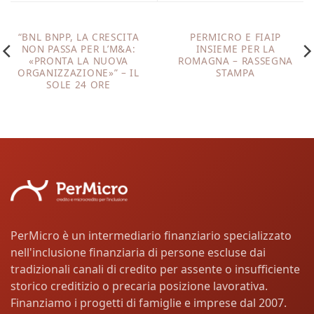
“BNL BNPP, LA CRESCITA
PERMICRO E FIAIP
NON PASSA PER L’M&A:
INSIEME PER LA
«PRONTA LA NUOVA
ROMAGNA – RASSEGNA
ORGANIZZAZIONE»” – IL
STAMPA
SOLE 24 ORE
PerMicro è un intermediario finanziario specializzato
nell'inclusione finanziaria di persone escluse dai
tradizionali canali di credito per assente o insufficiente
storico creditizio o precaria posizione lavorativa.
Finanziamo i progetti di famiglie e imprese dal 2007.