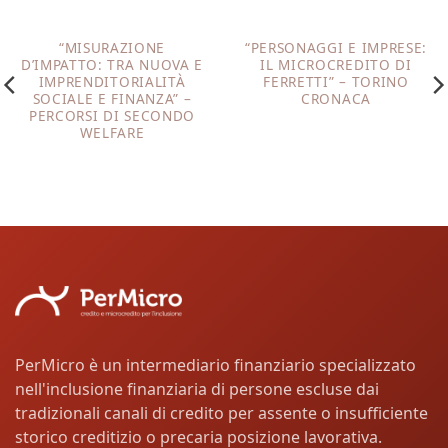
“MISURAZIONE
“PERSONAGGI E IMPRESE:
D’IMPATTO: TRA NUOVA E
IL MICROCREDITO DI
IMPRENDITORIALITÀ
FERRETTI” – TORINO
SOCIALE E FINANZA” –
CRONACA
PERCORSI DI SECONDO
WELFARE
PerMicro è un intermediario finanziario specializzato
nell'inclusione finanziaria di persone escluse dai
tradizionali canali di credito per assente o insufficiente
storico creditizio o precaria posizione lavorativa.