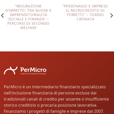
“MISURAZIONE
“PERSONAGGI E IMPRESE:
D’IMPATTO: TRA NUOVA E
IL MICROCREDITO DI
IMPRENDITORIALITÀ
FERRETTI” – TORINO
SOCIALE E FINANZA” –
CRONACA
PERCORSI DI SECONDO
WELFARE
PerMicro è un intermediario finanziario specializzato
nell'inclusione finanziaria di persone escluse dai
tradizionali canali di credito per assente o insufficiente
storico creditizio o precaria posizione lavorativa.
Finanziamo i progetti di famiglie e imprese dal 2007.