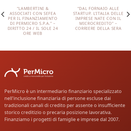
“LAMBERTINI &
“DAL FORNAIO ALLE
ASSOCIATI CON SEFEA
STARTUP. L’ITALIA DELLE
PER IL FINANZIAMENTO
IMPRESE NATE CON IL
DI PERMICRO S.P.A.” –
MICROCREDITO” –
DIRITTO 24 / IL SOLE 24
CORRIERE DELLA SERA
ORE WEB
PerMicro è un intermediario finanziario specializzato
nell'inclusione finanziaria di persone escluse dai
tradizionali canali di credito per assente o insufficiente
storico creditizio o precaria posizione lavorativa.
Finanziamo i progetti di famiglie e imprese dal 2007.