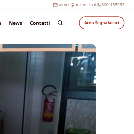
servizi@permicro.it
800-135953
a
News
Contatti
Area Segnalatori