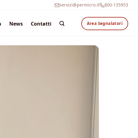
servizi@permicro.it
800-135953
a
News
Contatti
Area Segnalatori