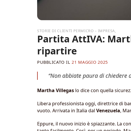
,
Partita AttIVA: Mart
ripartire
PUBBLICATO IL
21 MAGGIO 2025
“Non abbiate paura di chiedere ai
Martha Villegas
lo dice con quella sicure
Libera professionista oggi, direttrice di 
vuoto. Arrivata in Italia dal
Venezuela
, Mar
Eppure, il nuovo inizio è spiazzante. La co
tanto facilmente. Così, per un periodo, Mar