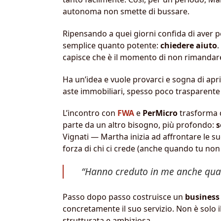
autonoma non smette di bussare.
Ripensando a quei giorni confida di aver pe
semplice quanto potente:
chiedere aiuto
.
capisce che è il momento di non rimandare
Ha un’idea e vuole provarci e sogna di apr
aste immobiliari, spesso poco trasparente
L’incontro con
FWA
e
PerMicro
trasforma q
parte da un altro bisogno, più profondo:
s
Vignati — Martha inizia ad affrontare le sue 
forza di chi ci crede (anche quando tu non 
“Hanno creduto in me anche quand
Passo dopo passo costruisce un
business 
concretamente il suo servizio. Non è solo i
strutturata e ambiziosa.