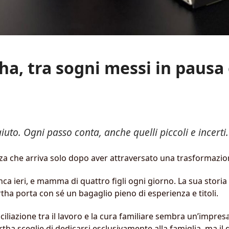
ha, tra sogni messi in pausa e
uto. Ogni passo conta, anche quelli piccoli e incerti.
zza che arriva solo dopo aver attraversato una trasformazi
banca ieri, e mamma di quattro figli ogni giorno. La sua sto
tha porta con sé un bagaglio pieno di esperienza e titoli.
nciliazione tra il lavoro e la cura familiare sembra un’impre
tha sceglie di dedicarsi esclusivamente alla famiglia, ma il 