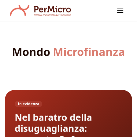
Salta
ai
contenuti
Mondo
Microfinanza
In evidenza
Nel baratro della
disuguaglianza: