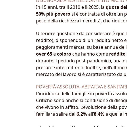
DISUGUAGLIANZA NEL CONTESTO NAZIO
In 15 anni, tra il 2010 e il 2025, la
quota del
50% più povero
si è contratta di oltre un
peso della ricchezza in eredità, che ridu
Ulteriore questione da considerare è quella 
reddito), disponendo di un reddito netto 
peggioramenti marcati su base annua dell’
over 65
e
coloro
che hanno come
reddito
durante il periodo post-pandemico, una qu
precari e intermittenti. Inoltre, nell’ultimo
mercato del lavoro si è caratterizzato da u
POVERTÀ ASSOLUTA, ABITATIVA E SANITAR
L’incidenza delle famiglie in povertà assolu
Critiche sono anche la condizione di disag
che vivono in affitto. L’evoluzione della pov
familiare salire dal
6.2%
all’
8.4%
e quella i