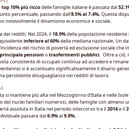
NALE
 top 10% più ricco
delle famiglie italiane è passata dal
52.1
 punto percentuale, passando dall’
8
.
5% al 7.4%.
Questa dispa
cono notevolmente il dinamismo economico e sociale.
dei redditi. Nel 2024, il
18.9%
della popolazione residente in
equivalente
inferiore al 60%
della mediana nazionale. Un d
incidenza del rischio di povertà ed esclusione sociale che 
 principale pensioni
o
trasferimenti
pubblici
. Oltre a ciò,
ota consistente di occupati continua ad accedere e rimaner
 ventennio si è accentuato significativamente il divario genera
na persistente disuguaglianza nei redditi di lavoro.
IA
ta si mantiene più alta nel Mezzogiorno d’Italia e nelle Isol
io dei nuclei familiari numerosi, delle famiglie con almeno 
ertà assoluta in Italia nel periodo intercorso tra il
2014
e il
2
ndividuale passare dal
6.9%
al
9.8%.