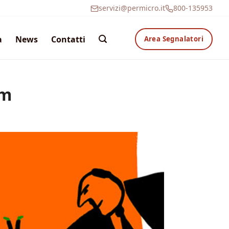
servizi@permicro.it
800-135953
a
News
Contatti
Area Segnalatori
am