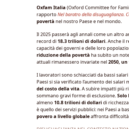
Oxfam Italia
(Oxford Committee for Famine
rapporto
Nel baratro della disuguaglianza. 
povertà
nel nostro Paese e nel mondo.
Il 2025 passerà agli annali come un altro an
record di
18.3 trilioni di dollari
. Anche il r
capacità dei governi e delle loro popolazion
riduzione della povertà
ha subito un note
attuali rimanessero invariate nel
2050,
un 
I lavoratori sono schiacciati da bassi sala
Paesi si sia verificato l’aumento dei salari 
del costo della vita
. A subire impatti più r
sommano gravi forme di esclusione.
Solo
almeno
10.8 trilioni di dollari
di ricchezza
è quello dei servizi pubblici: nei Paesi a ba
povero a livello globale
affronta difficolt