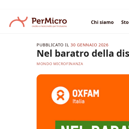
Salta
ai
contenuti
Chi siamo
Sto
PUBBLICATO IL
30 GENNAIO 2026
Nel baratro della d
MONDO MICROFINANZA