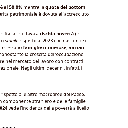
% al 59.9%
mentre la
quota del bottom
rità patrimoniale è dovuta all’accresciuto
 Italia risultava a
rischio povertà
(di
ato
stabile
rispetto al 2023 che nasconde i
interessano
famiglie numerose
,
anziani
 nonostante la crescita dell’occupazione
e nel mercato del lavoro con contratti
zionale. Negli ultimi decenni, infatti, il
e rispetto alle altre macroaree del Paese.
un componente straniero e delle famiglie
024
vede l’incidenza della povertà a livello