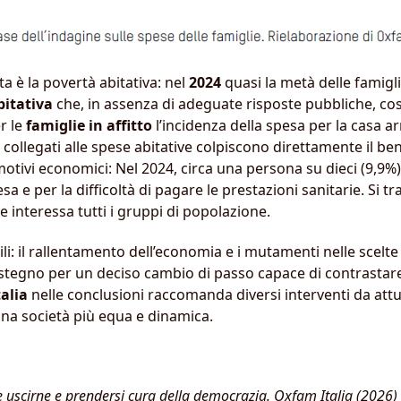
a è la povertà abitativa: nel
2024
quasi la metà delle famigli
itativa
che, in assenza di adeguate risposte pubbliche, co
r le
famiglie in affitto
l’incidenza della spesa per la casa a
i collegati alle spese abitative colpiscono direttamente il be
otivi economici: Nel 2024, circa una persona su dieci (9,9%)
ttesa e per la difficoltà di pagare le prestazioni sanitarie. S
 e interessa tutti i gruppi di popolazione.
i: il rallentamento dell’economia e i mutamenti nelle scelte d
tegno per un deciso cambio di passo capace di contrastare l
alia
nelle conclusioni raccomanda diversi interventi da attu
una società più equa e dinamica.
 uscirne e prendersi cura della democrazia. Oxfam Italia (2026)