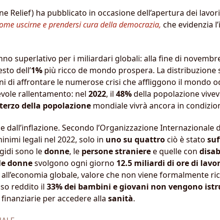
 Relief) ha pubblicato in occasione dell’apertura dei lavor
Come uscirne e prendersi cura della democrazia,
che evidenzia l
no superlativo per i miliardari globali: alla fine di novembr
esto dell’
1%
più ricco de mondo prospera. La distribuzione s
i di affrontare le numerose crisi che affliggono il mondo odi
vole rallentamento: nel
2022
, il
48%
della popolazione viveva
terzo della popolazione
mondiale vivrà ancora in condizio
ri e dall’inflazione. Secondo l’Organizzazione Internazionale
minimi legali nel 2022, solo in
uno su quattro
ciò è stato
suf
igidi sono le
donne
, le
persone straniere
e quelle con
disab
 le donne
svolgono ogni giorno
12.5 miliardi di ore di lavo
 all’economia globale, valore che non viene formalmente ri
sso reddito il
33% dei bambini
e giovani
non vengono istru
à finanziarie per accedere alla
sanità
.