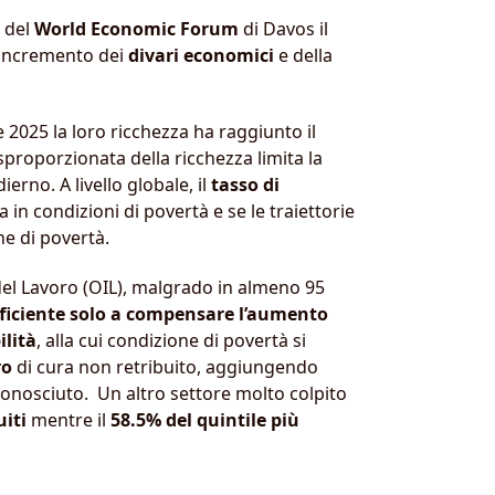
i del
World Economic Forum
di Davos il
’incremento dei
divari economici
e della
e 2025 la loro ricchezza ha raggiunto il
proporzionata della ricchezza limita la
erno. A livello globale, il
tasso di
 in condizioni di povertà e se le traiettorie
ne di povertà.
 del Lavoro (OIL), malgrado in almeno 95
ficiente solo a compensare l’aumento
ilità
, alla cui condizione di povertà si
ro
di cura non retribuito, aggiungendo
conosciuto. Un altro settore molto colpito
iti
mentre il
58.5% del quintile più