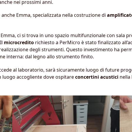
anche nei prossimi anni.
’è anche Emma, specializzata nella costruzione di
amplificato
ed Emma, ci si trova in uno spazio multifunzionale con sala 
Il
microcredito
richiesto a PerMicro è stato finalizzato all’a
la realizzazione degli strumenti. Questo investimento ha pe
e interna: dal legno allo strumento finito.
accede al laboratorio, sarà sicuramente luogo di future prog
un luogo accogliente dove ospitare
concertini acustici
nella 