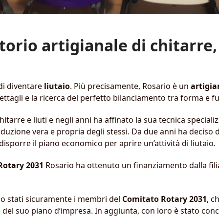
orio artigianale di chitarre, 
di diventare
liutaio
. Più precisamente, Rosario è un
artigia
ettagli e la ricerca del perfetto bilanciamento tra forma e fu
itarre e liuti e negli anni ha affinato la sua tecnica speciali
uzione vera e propria degli stessi. Da due anni ha deciso di
isporre il piano economico per aprire un’attività di liutaio.
 Rotary 2031
Rosario ha ottenuto un finanziamento dalla fili
no stati sicuramente i membri del
Comitato Rotary 2031
, c
ne del suo piano d’impresa. In aggiunta, con loro è stato c