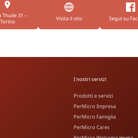
a Thuile 31 –
Visita il sito
Segui su Fa
Torino
I nostri servizi
Prodotti e servizi
PerMicro Impresa
PerMicro Famiglia
PerMicro Cares
PerMicro Welcome Home