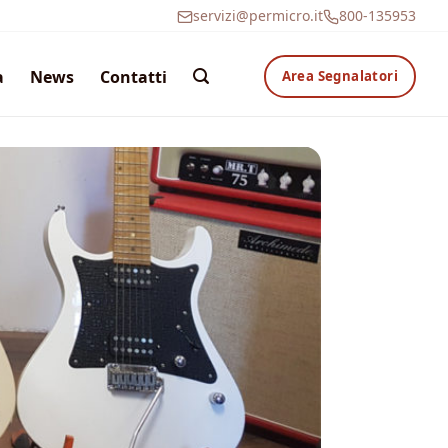
servizi@permicro.it
800-135953
a
News
Contatti
Area Segnalatori