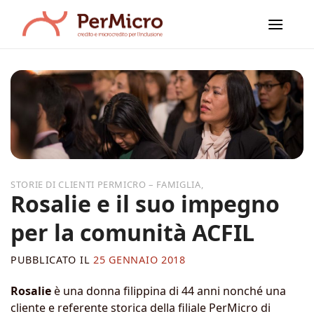
Salta
ai
contenuti
,
Rosalie e il suo impegno
per la comunità ACFIL
PUBBLICATO IL
25 GENNAIO 2018
Rosalie
è una donna filippina di 44 anni nonché una
cliente e referente storica della filiale PerMicro di