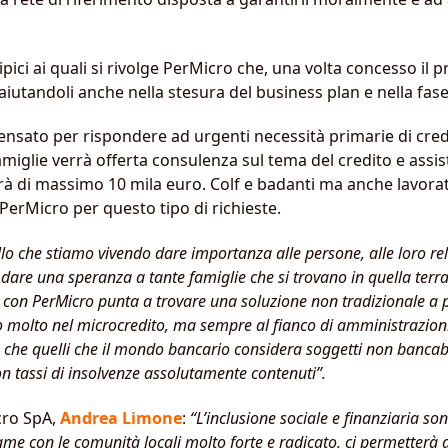
i tipici ai quali si rivolge PerMicro che, una volta concesso il
iutandoli anche nella stesura del business plan e nella fase 
nsato per rispondere ad urgenti necessità primarie di credit
e famiglie verrà offerta consulenza sul tema del credito e ass
à di massimo 10 mila euro. Colf e badanti ma anche lavorato
lge PerMicro per questo tipo di richieste.
che stiamo vivendo dare importanza alle persone, alle loro relaz
dare una speranza a tante famiglie che si trovano in quella terr
 con PerMicro punta a trovare una soluzione non tradizionale a p
 molto nel microcredito, ma sempre al fianco di amministrazioni 
 che quelli che il mondo bancario considera soggetti non bancabi
on tassi di insolvenze assolutamente contenuti”.
cro SpA,
Andrea Limone
:
“L’inclusione sociale e finanziaria son
me con le comunità locali molto forte e radicato, ci permetterà