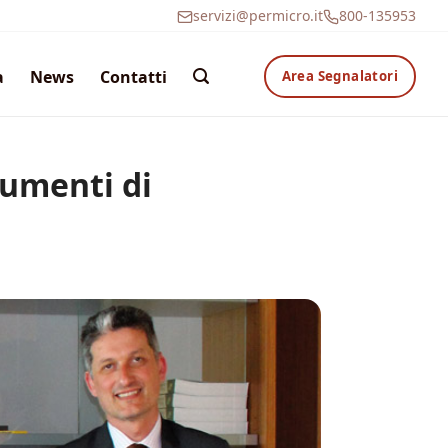
servizi@permicro.it
800-135953
a
News
Contatti
Area Segnalatori
rumenti di