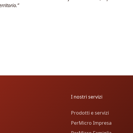
rritorio.”
I nostri servizi
Prodotti e servizi
PerMicro Impresa