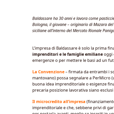
Baldassare ha 30 anni e lavora come pasticcie
Bologna, il giovane – originario di Mazara del 
siciliane all’interno del Mercato Rionale Pani
L’impresa di Baldassare è solo la prima fin
imprenditori e le famiglie emiliane
oggi 
emergenze o per mettere le basi ad un fut
La Convenzione
– firmata da entrambi i sog
mantovano) possa segnalare a PerMicro (un
buona idea imprenditoriale o esigenze finan
precaria posizione lavorativa siano esclusi 
Il microcredito all’impresa
(finanziamento
imprenditoriale e che, sebbene privi di ga
per portarla avanti, meglio se inseriti in 