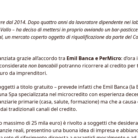
re dal 2014. Dopo quattro anni da lavoratore dipendente nei labo
Vallo – ha deciso di mettersi in proprio avviando un bar-pasticcer
gal, un mercato coperto oggetto di riqualificazione da parte del
anziata grazie all’accordo tra
Emil Banca e PerMicro
: d’ora
considerate
non bancabili
potranno ricorrere al credito per 
uro da imprenditori.
getti a titolo gratuito – prevede infatti che Emil Banca (la B
a Spa specializzata nel microcredito con esperienza decenn
ziarie primarie (casa, salute, formazione) ma che a causa di
dai tradizionali canali del credito.
 massimo di 25 mila euro) è rivolto a soggetti che desideran
ranzie reali, presentino una buona idea di impresa e abbiano
una rete di riferimento disposta a garantirli moralmente e a