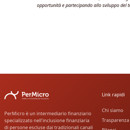
opportunità e partecipando allo sviluppo del te
Link rapidi
Chi siamo
PerMicro è un intermediario finanziario
Trasparenza
specializzato nell'inclusione finanziaria
di persone escluse dai tradizionali canali