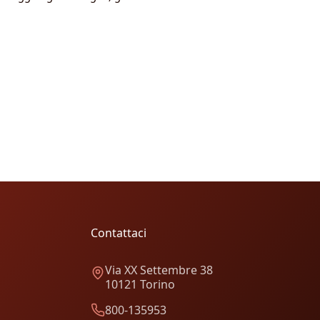
Contattaci
Via XX Settembre 38
10121 Torino
800-135953