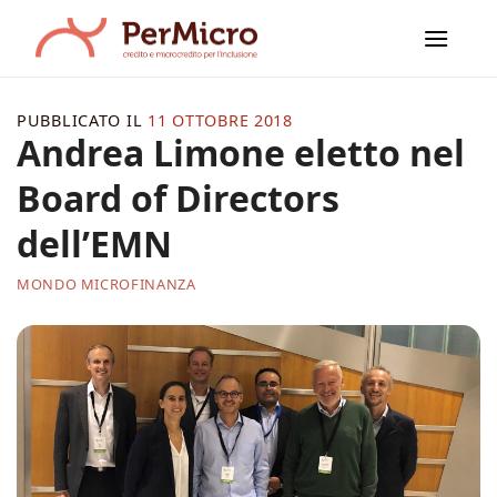
Salta
ai
contenuti
PUBBLICATO IL
11 OTTOBRE 2018
Andrea Limone eletto nel
Board of Directors
dell’EMN
MONDO MICROFINANZA