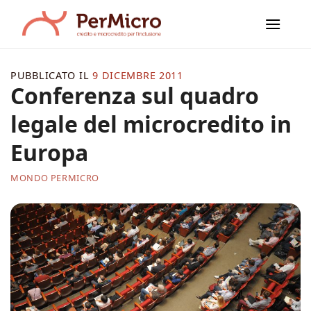
Salta
ai
contenuti
PUBBLICATO IL
9 DICEMBRE 2011
Conferenza sul quadro
legale del microcredito in
Europa
MONDO PERMICRO