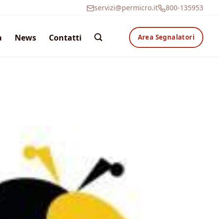
servizi@permicro.it
800-135953
a
News
Contatti
Area Segnalatori