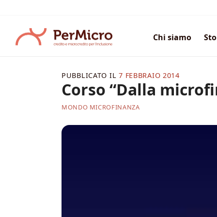
Salta
ai
contenuti
Chi siamo
Sto
PUBBLICATO IL
7 FEBBRAIO 2014
Corso “Dalla microfi
MONDO MICROFINANZA