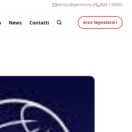
servizi@permicro.it
800-135953
a
News
Contatti
Area Segnalatori