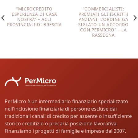
“MICROCREDITO
“COMMERCIALISTI:
ESPERIENZA DI CASA
PREMIATI GLI ISCRITTI
NOSTRA” – ACLI
ANZIANI: L’ORDINE GA
PROVINCIALI DI BRESCIA
SIGLATO UN ACCORDO
CON PERMICRO” – LA
RASSEGNA
PerMicro è un intermediario finanziario specializzato
nell'inclusione finanziaria di persone escluse dai
tradizionali canali di credito per assente o insufficiente
storico creditizio o precaria posizione lavorativa.
Finanziamo i progetti di famiglie e imprese dal 2007.