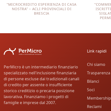
“MICROCREDITO ESPERIENZA DI CASA
“COMMER
NOSTRA” – ACLI PROVINCIALI DI
ISCRITT
BRESCIA
SIGLA
PERMI
Link rapidi
Chi siamo
PerMicro è un intermediario finanziario
Trasparenza
specializzato nell'inclusione finanziaria
di persone escluse dai tradizionali canali
Bilanci
di credito per assente o insufficiente
Soci
storico creditizio o precaria posizione
lavorativa. Finanziamo i progetti di
Membership
famiglie e imprese dal 2007.
Reclami