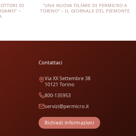
DOTTORI DI
“UNA NUOVA FILIARE DI PERMICRO A
RGAMO” –
TORINO” – IL GIORNALE DEL PIEMONTE
A
Contattaci
Via XX Settembre 38
10121 Torino
800-135953
servizi@permicro.it
Richiedi informazioni