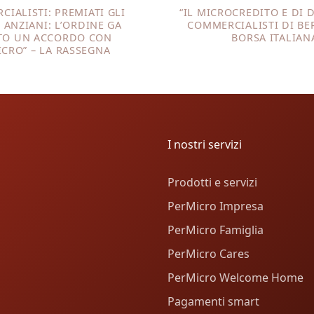
CIALISTI: PREMIATI GLI
“IL MICROCREDITO E DI 
I ANZIANI: L’ORDINE GA
COMMERCIALISTI DI BE
TO UN ACCORDO CON
BORSA ITALIAN
CRO” – LA RASSEGNA
I nostri servizi
Prodotti e servizi
PerMicro Impresa
PerMicro Famiglia
PerMicro Cares
PerMicro Welcome Home
Pagamenti smart