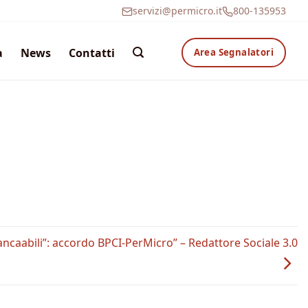
servizi@permicro.it
800-135953
a
News
Contatti
Area Segnalatori
ancaabili”: accordo BPCI-PerMicro” – Redattore Sociale 3.0