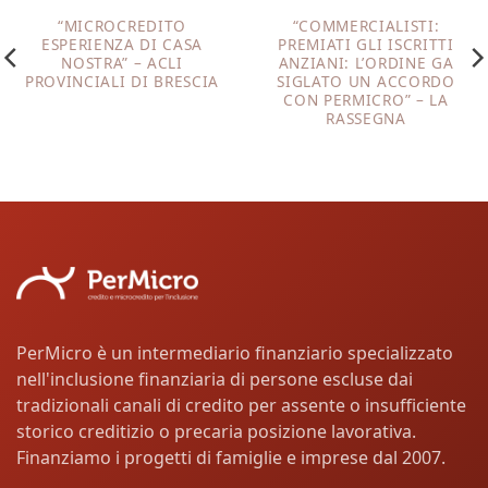
“MICROCREDITO
“COMMERCIALISTI:
ESPERIENZA DI CASA
PREMIATI GLI ISCRITTI
NOSTRA” – ACLI
ANZIANI: L’ORDINE GA
PROVINCIALI DI BRESCIA
SIGLATO UN ACCORDO
CON PERMICRO” – LA
RASSEGNA
PerMicro è un intermediario finanziario specializzato
nell'inclusione finanziaria di persone escluse dai
tradizionali canali di credito per assente o insufficiente
storico creditizio o precaria posizione lavorativa.
Finanziamo i progetti di famiglie e imprese dal 2007.