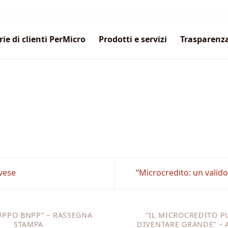
rie di clienti PerMicro
Prodotti e servizi
Trasparenz
avese
“Microcredito: un valido 
UPPO BNPP” – RASSEGNA
“IL MICROCREDITO P
STAMPA
DIVENTARE GRANDE” – 