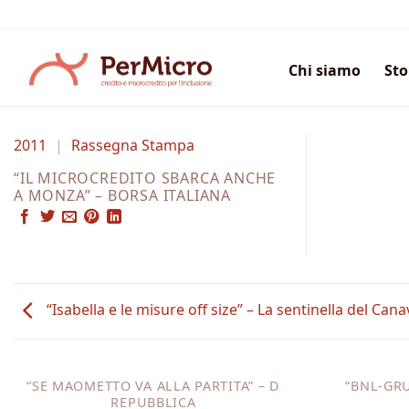
Salta
ai
contenuti
Chi siamo
Sto
2011
|
Rassegna Stampa
“IL MICROCREDITO SBARCA ANCHE
A MONZA” – BORSA ITALIANA
“Isabella e le misure off size” – La sentinella del Can
“SE MAOMETTO VA ALLA PARTITA” – D
“BNL-GR
REPUBBLICA