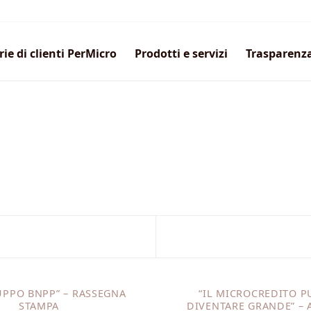
rie di clienti PerMicro
Prodotti e servizi
Trasparenz
UPPO BNPP” – RASSEGNA
“IL MICROCREDITO P
STAMPA
DIVENTARE GRANDE” – 