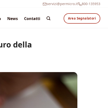
servizi@permicro.it
800-135953
a
News
Contatti
Area Segnalatori
uro della