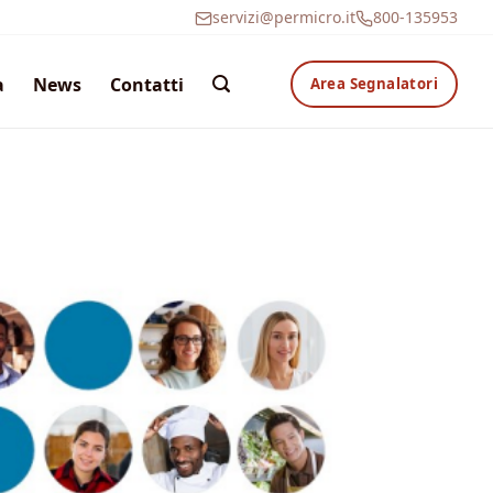
servizi@permicro.it
800-135953
a
News
Contatti
Area Segnalatori