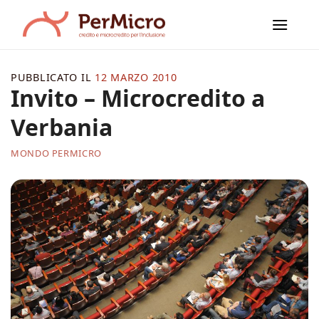
Salta
ai
contenuti
PUBBLICATO IL
12 MARZO 2010
Invito – Microcredito a
Verbania
MONDO PERMICRO