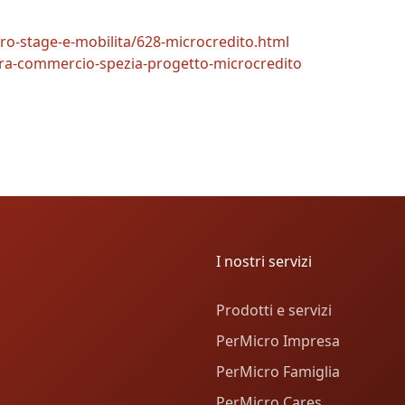
voro-stage-e-mobilita/628-microcredito.html
era-commercio-spezia-progetto-microcredito
I nostri servizi
Prodotti e servizi
PerMicro Impresa
PerMicro Famiglia
PerMicro Cares