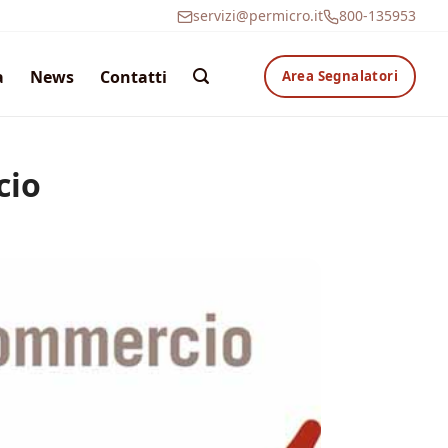
servizi@permicro.it
800-135953
a
News
Contatti
Area Segnalatori
cio