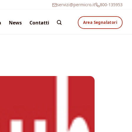
servizi@permicro.it
800-135953
a
News
Contatti
Area Segnalatori