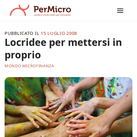
Salta
ai
contenuti
PUBBLICATO IL
15 LUGLIO 2008
Locridee per mettersi in
proprio
MONDO MICROFINANZA