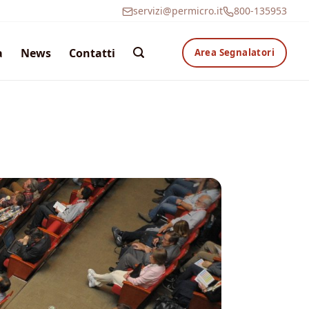
servizi@permicro.it
800-135953
a
News
Contatti
Area Segnalatori