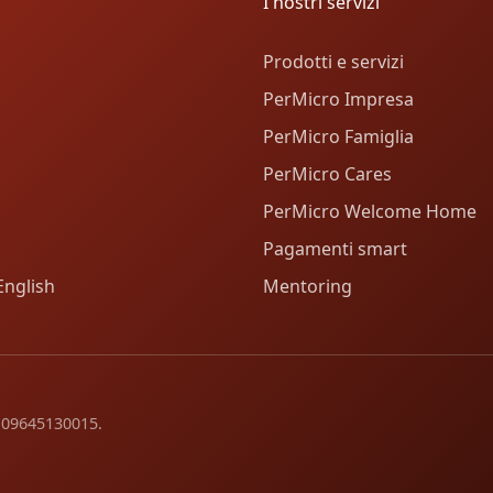
I nostri servizi
Prodotti e servizi
PerMicro Impresa
PerMicro Famiglia
PerMicro Cares
PerMicro Welcome Home
Pagamenti smart
English
Mentoring
va 09645130015.