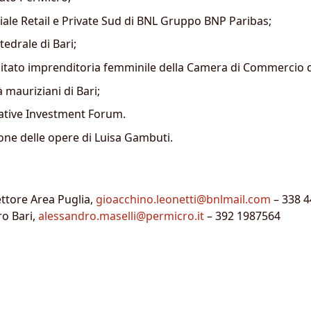
riale Retail e Private Sud di BNL Gruppo BNP Paribas;
edrale di Bari;
itato imprenditoria femminile della Camera di Commercio di
mauriziani di Bari;
ative Investment Forum.
one delle opere di Luisa Gambuti.
ettore Area Puglia,
gioacchino.leonetti@bnlmail.com
– 338 
o Bari,
alessandro.maselli@permicro.it
– 392 1987564