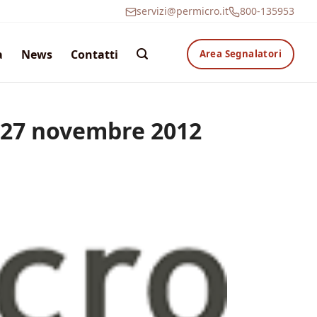
servizi@permicro.it
800-135953
a
News
Contatti
Area Segnalatori
e 27 novembre 2012