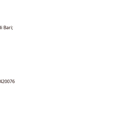
 Bari;
4420076