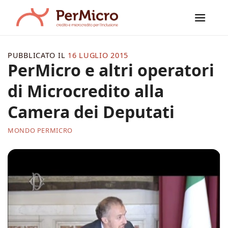
Salta
ai
contenuti
PUBBLICATO IL
16 LUGLIO 2015
PerMicro e altri operatori
di Microcredito alla
Camera dei Deputati
MONDO PERMICRO