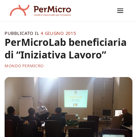
Salta
ai
contenuti
PUBBLICATO IL
4 GIUGNO 2015
PerMicroLab beneficiaria
di “Iniziativa Lavoro”
MONDO PERMICRO