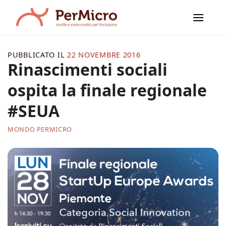
Salta
ai
contenuti
PUBBLICATO IL
22 NOVEMBRE 2016
Rinascimenti sociali
ospita la finale regionale
#SEUA
MONDO PERMICRO