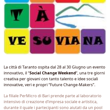
La città di Taranto ospita dal 28 al 30 Giugno un evento
innovativo, il “
Social Change Weekend
“, una tre giorni
creativa per giovani con tanto talento e idee sociali
innovative, veri e propri “Future Change-Makers”.
La filiale PerMicro di Bari prende parte al laboratorio
intensivo di creazione d’impresa sociale e artistica,
durante il quale i partecipanti sono aiutati da un pool