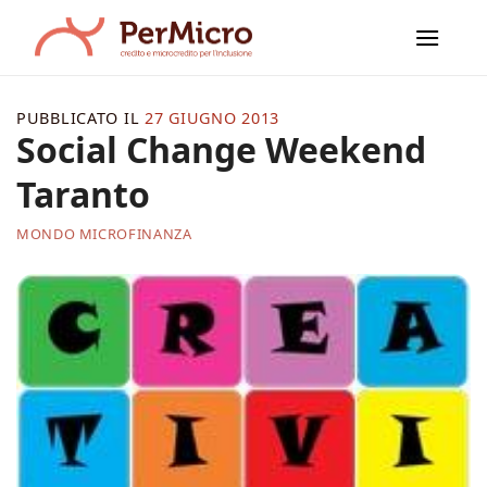
Salta
ai
contenuti
PUBBLICATO IL
27 GIUGNO 2013
Social Change Weekend
Taranto
MONDO MICROFINANZA