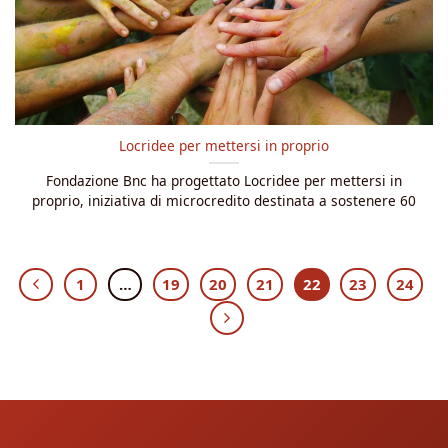
Locridee per mettersi in proprio
Fondazione Bnc ha progettato Locridee per mettersi in
proprio, iniziativa di microcredito destinata a sostenere 60
1
…
19
20
21
22
23
24