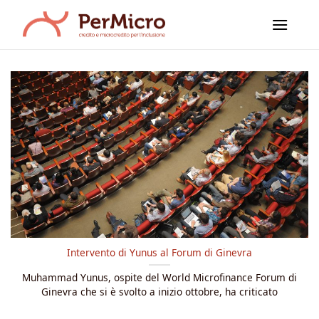
Salta
ai
contenuti
Intervento di Yunus al Forum di Ginevra
Muhammad Yunus, ospite del World Microfinance Forum di
Ginevra che si è svolto a inizio ottobre, ha criticato