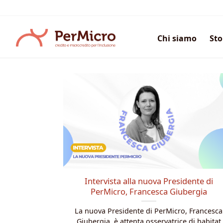
Salta
ai
contenuti
Chi siamo
Sto
Intervista alla nuova Presidente di
PerMicro, Francesca Giubergia
La nuova Presidente di PerMicro, Francesca
Giubergia, è attenta osservatrice di habitat