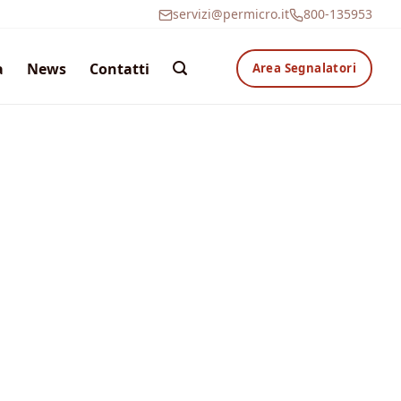
servizi@permicro.it
800-135953
a
News
Contatti
Area Segnalatori